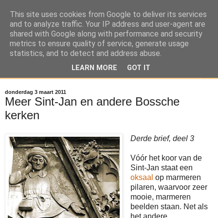
This site uses cookies from Google to deliver its services
Reizen door de Meierij
and to analyze traffic. Your IP address and user-agent are
shared with Google along with performance and security
metrics to ensure quality of service, generate usage
Brabant door de ogen van Stephanus Hanewinckel
statistics, and to detect and address abuse.
LEARN MORE
GOT IT
▼
donderdag 3 maart 2011
Meer Sint-Jan en andere Bossche
kerken
Derde brief, deel 3
Vóór het koor van de
Sint-Jan staat een
oksaal
op marmeren
pilaren, waarvoor zeer
mooie, marmeren
beelden staan. Net als
het andere