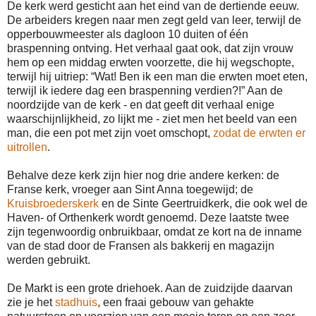
De kerk werd gesticht aan het eind van de dertiende eeuw.
De arbeiders kregen naar men zegt geld van leer, terwijl de
opperbouwmeester als dagloon 10 duiten of één
braspenning ontving. Het verhaal gaat ook, dat zijn vrouw
hem op een middag erwten voorzette, die hij wegschopte,
terwijl hij uitriep: “Wat! Ben ik een man die erwten moet eten,
terwijl ik iedere dag een braspenning verdien?!” Aan de
noordzijde van de kerk - en dat geeft dit verhaal enige
waarschijnlijkheid, zo lijkt me - ziet men het beeld van een
man, die een pot met zijn voet omschopt,
zodat de erwten er
uitrollen
.
Behalve deze kerk zijn hier nog drie andere kerken: de
Franse kerk, vroeger aan Sint Anna toegewijd; de
Kruisbroederskerk
en de Sinte Geertruidkerk, die ook wel de
Haven- of Orthenkerk wordt genoemd. Deze laatste twee
zijn tegenwoordig onbruikbaar, omdat ze kort na de inname
van de stad door de Fransen als bakkerij en magazijn
werden gebruikt.
De Markt is een grote driehoek. Aan de zuidzijde daarvan
zie je het
stadhuis
, een fraai gebouw van gehakte