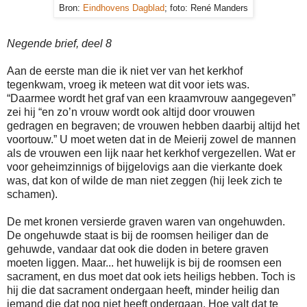
Bron:
Eindhovens Dagblad
; foto: René Manders
Negende brief, deel 8
Aan de eerste man die ik niet ver van het kerkhof
tegenkwam, vroeg ik meteen wat dit voor iets was.
“Daarmee wordt het graf van een kraamvrouw aangegeven”
zei hij “en zo’n vrouw wordt ook altijd door vrouwen
gedragen en begraven; de vrouwen hebben daarbij altijd het
voortouw.” U moet weten dat in de Meierij zowel de mannen
als de vrouwen een lijk naar het kerkhof vergezellen. Wat er
voor geheimzinnigs of bijgelovigs aan die vierkante doek
was, dat kon of wilde de man niet zeggen (hij leek zich te
schamen).
De met kronen versierde graven waren van ongehuwden.
De ongehuwde staat is bij de roomsen heiliger dan de
gehuwde, vandaar dat ook die doden in betere graven
moeten liggen. Maar... het huwelijk is bij de roomsen een
sacrament, en dus moet dat ook iets heiligs hebben. Toch is
hij die dat sacrament ondergaan heeft, minder heilig dan
iemand die dat nog niet heeft ondergaan. Hoe valt dat te