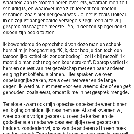
waarheid aan te moeten horen over iets, waaraan men zelf
schuldig is, en waarover men zich terecht zou moeten
schamen, zoals hier het geval was. Ja, het is zoals Boileau
in de zojuist aangehaalde versregels zegt: “een al te vrij
gesprek mishaagt de meeste liên, in deezen spiegel denkt
elkeen zijn beeld te zien.”
Ik bewonderde de oprechtheid van deze man en schonk
hem al mijn hoogachting. “Kijk, daar heb je dan toch een
fatsoenlijke katholiek, zonder bedrog”, zei ik bij mezelf. “Ik
moet die man echt nog een keer spreken”. Daarop verliet ik
hem en de rest van het gezelschap met een paar anderen
en ging het koffiehuis binnen. Hier spraken we over
onbelangrijke zaken, zoals over het weer en de lange
dagen. Ik werd nu niet meer voor een vreemd
être
of een
gek
gehouden, zoals eerst, omdat ik me in het gesprek mengde.
Tenslotte kwam ook mijn oprechte onbekende weer binnen
en ik ging onmiddellijk naar hem toe. Al snel kwamen wij
weer op ons vorige gesprek uit over de kerken en de
godsdienst en nadat we daar een tijdje over gesproken
hadden, zonderden wij ons van de anderen af in een hoek