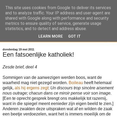
This site uses cookies from Google to deliver its services
Reizen door de Meierij
and to analyze traffic. Your IP address and user-agent are
shared with Google along with performance and security
metrics to ensure quality of service, generate usage
Brabant door de ogen van Stephanus Hanewinckel
statistics, and to detect and address abuse.
LEARN MORE
GOT IT
▼
donderdag 19 mei 2011
Een fatsoenlijke katholiek!
Zesde brief, deel 4
Sommigen van de aanwezigen werden boos, want de
waarheid mag niet gezegd worden.
Boileau
heeft helemaal
gelijk,
als hij ergens zegt
:
Un discours trop sincère aisement
nous outrage; chacun dans ce miroir pense voir son image.
[Een te oprecht gesprek brengt ons makkelijk tot razernij,
want in die spiegel meent eenieder zijn eigen beeld te zien.]
Anderen zwakten deze uitspraken wat af en wilden de zaak
een beetje verdoezelen, want het is immers moeilijk om de