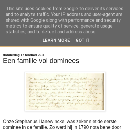
This site uses cookies from Google to deliver its services
Reizen door de Meierij
and to analyze traffic. Your IP address and user-agent are
shared with Google along with performance and security
metrics to ensure quality of service, generate usage
Brabant door de ogen van Stephanus Hanewinckel
statistics, and to detect and address abuse.
LEARN MORE
GOT IT
▼
donderdag 17 februari 2011
Een familie vol dominees
Onze Stephanus Hanewinckel was zeker niet de eerste
dominee in de familie. Zo werd hij in 1790 nota bene door