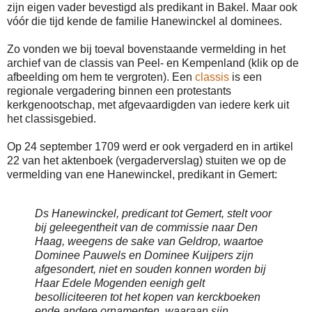
zijn eigen vader bevestigd als predikant in Bakel. Maar ook
vóór die tijd kende de familie Hanewinckel al dominees.
Zo vonden we bij toeval bovenstaande vermelding in het
archief van de classis van Peel- en Kempenland (klik op de
afbeelding om hem te vergroten). Een
classis
is een
regionale vergadering binnen een protestants
kerkgenootschap, met afgevaardigden van iedere kerk uit
het classisgebied.
Op 24 september 1709 werd er ook vergaderd en in artikel
22 van het aktenboek (vergaderverslag) stuiten we op de
vermelding van ene Hanewinckel, predikant in Gemert:
Ds Hanewinckel, predicant tot Gemert, stelt voor
bij geleegentheit van de commissie naar Den
Haag, weegens de sake van Geldrop, waartoe
Dominee Pauwels en Dominee Kuijpers zijn
afgesondert, niet en souden konnen worden bij
Haar Edele Mogenden eenigh gelt
besolliciteeren tot het kopen van kerckboeken
ende andere ornamenten, waaraan sijn