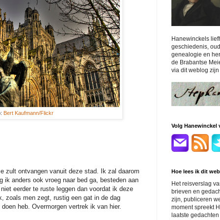
Hanewinckels lie
geschiedenis, ou
genealogie en hera
de Brabantse Meier
via dit weblog zij
o:
Bert Kaufmann/Flickr
Volg Hanewinckel vi
 me zult ontvangen vanuit deze stad. Ik zal daarom
Hoe lees ik dit we
g ik anders ook vroeg naar bed ga, besteden aan
Het reisverslag v
 niet eerder te ruste leggen dan voordat ik deze
brieven en gedach
, zoals men zegt, rustig een gat in de dag
zijn, publiceren w
 doen heb. Overmorgen vertrek ik van hier.
moment spreekt Ha
laatste gedachten 