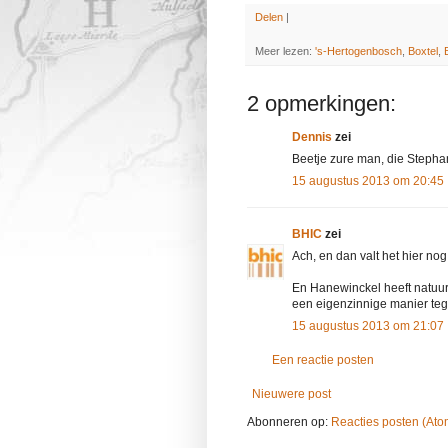
Delen
|
Meer lezen:
's-Hertogenbosch
,
Boxtel
,
2 opmerkingen:
Dennis
zei
Beetje zure man, die Steph
15 augustus 2013 om 20:45
BHIC
zei
Ach, en dan valt het hier nog
En Hanewinckel heeft natuurl
een eigenzinnige manier teg
15 augustus 2013 om 21:07
Een reactie posten
Nieuwere post
Abonneren op:
Reacties posten (Ato