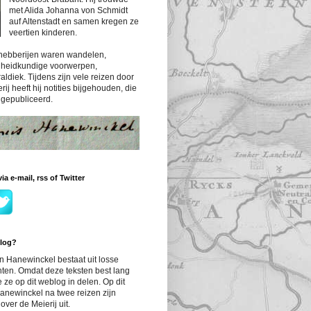
met Alida Johanna von Schmidt
auf Altenstadt en samen kregen ze
veertien kinderen.
fhebberijen waren wandelen,
dheidkundige voorwerpen,
ldiek. Tijdens zijn vele reizen door
ij heeft hij notities bijgehouden, die
n gepubliceerd.
a e-mail, rss of Twitter
blog?
an Hanewinckel bestaat uit losse
ten. Omdat deze teksten best lang
e ze op dit weblog in delen. Op dit
newinckel na twee reizen zijn
over de Meierij uit.