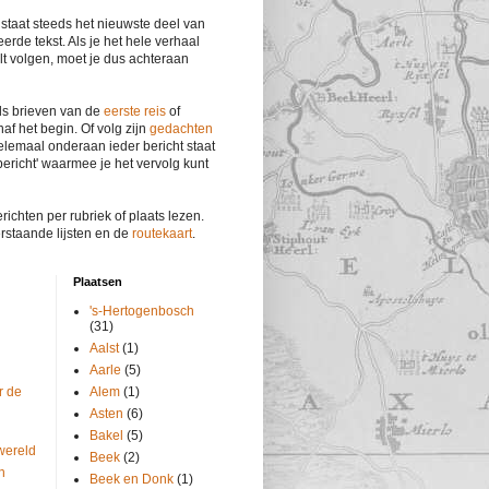
 staat steeds het nieuwste deel van
eerde tekst. Als je het hele verhaal
lt volgen, moet je dus achteraan
s brieven van de
eerste reis
of
af het begin. Of volg zijn
gedachten
elemaal onderaan ieder bericht staat
bericht' waarmee je het vervolg kunt
richten per rubriek of plaats lezen.
rstaande lijsten en de
routekaart
.
Plaatsen
's-Hertogenbosch
(31)
Aalst
(1)
Aarle
(5)
r de
Alem
(1)
Asten
(6)
Bakel
(5)
wereld
Beek
(2)
n
Beek en Donk
(1)