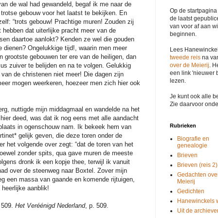
van de wal had gewandeld, begaf ik me naar de
Op de startpagina
trotse gebouw voor het laatst te bekijken. En
de laatst gepublic
ezelf: “trots gebouw! Prachtige muren! Zouden zij
van voor af aan wi
t hebben dat uiterlijke pracht meer van de
beginnen.
nsen daartoe aanlokt? Kenden ze wel die gouden
e dienen? Ongelukkige tijd!, waarin men meer
Lees Hanewinckel
n grootste gebouwen ter ere van de heiligen, dan
tweede reis
na van
over de Meierij
. H
s zuiver te belijden en na te volgen. Gelukkig
een link 'nieuwer 
l van de christenen niet meer! Die dagen zijn
lezen.
 meer mogen weerkeren, hoezeer men zich hier ook
Je kunt ook alle be
Zie daarvoor onde
berg, nuttigde mijn middagmaal en wandelde na het
 hier deed, was dat ik nog eens met alle aandacht
Rubrieken
e plaats in ogenschouw nam. Ik bekeek hem van
tinet* gelijk geven, die deze toren onder de
Biografie en
er het volgende over zegt: “dat de toren van het
genealogie
hoewel zonder spits, qua gave muren de meeste
Brieven
volgens dronk ik een kopje thee, terwijl ik vanuit
Brieven (reis 2)
 had over de steenweg naar Boxtel. Zover mijn
Gedachten ove
weg een massa van gaande en komende rijtuigen,
Meierij
heerlijke aanblik!
Gedichten
Hanewinckels 
. 509.
Het Veréénigd Nederland
, p. 509.
Uit de archieve