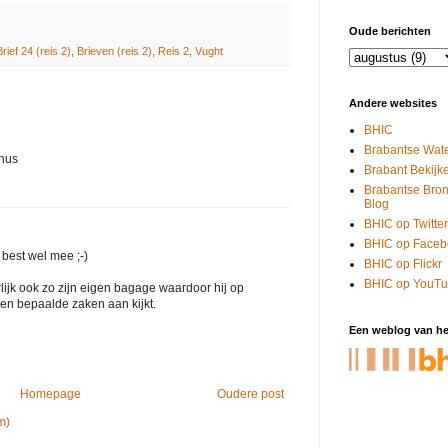
Oude berichten
Brief 24 (reis 2)
,
Brieven (reis 2)
,
Reis 2
,
Vught
Andere websites
BHIC
Brabantse Wate
anus
Brabant Bekijk
Brabantse Bro
Blog
BHIC op Twitter
BHIC op Faceb
 best wel mee ;-)
BHIC op Flickr
BHIC op YouT
ijk ook zo zijn eigen bagage waardoor hij op
en bepaalde zaken aan kijkt.
Een weblog van he
Homepage
Oudere post
m)