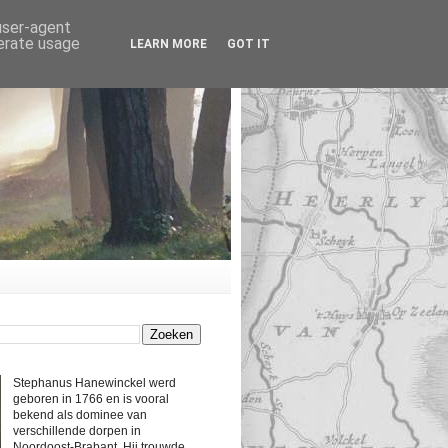
 user-agent
nerate usage
LEARN MORE
GOT IT
Stephanus Hanewinckel werd
geboren in 1766 en is vooral
bekend als dominee van
verschillende dorpen in
Noordoost-Brabant. Hij trouwde