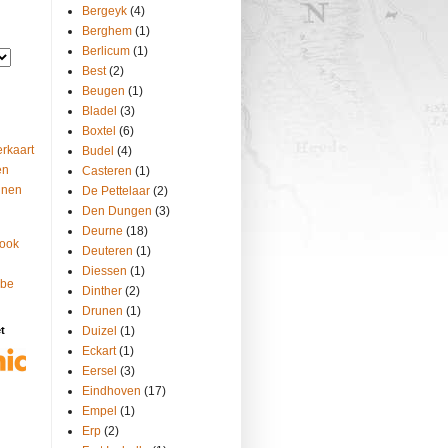
Bergeyk
(4)
Berghem
(1)
Berlicum
(1)
Best
(2)
Beugen
(1)
Bladel
(3)
Boxtel
(6)
rkaart
Budel
(4)
en
Casteren
(1)
nnen
De Pettelaar
(2)
Den Dungen
(3)
Deurne
(18)
ook
Deuteren
(1)
Diessen
(1)
ube
Dinther
(2)
Drunen
(1)
t
Duizel
(1)
Eckart
(1)
Eersel
(3)
Eindhoven
(17)
Empel
(1)
Erp
(2)