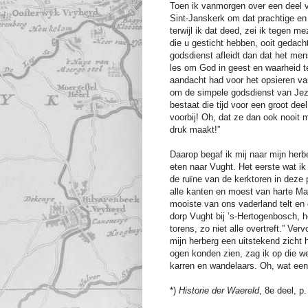
Toen ik vanmorgen over een deel 
Sint-Janskerk om dat prachtige en 
terwijl ik dat deed, zei ik tegen m
die u gesticht hebben, ooit gedach
godsdienst afleidt dan dat het me
les om God in geest en waarheid t
aandacht had voor het opsieren va
om de simpele godsdienst van Jezu
bestaat die tijd voor een groot dee
voorbij! Oh, dat ze dan ook nooit
druk maakt!”
Daarop begaf ik mij naar mijn her
eten naar Vught. Het eerste wat ik
de ruïne van de kerktoren in dez
alle kanten en moest van harte Mar
mooiste van ons vaderland telt en 
dorp Vught bij ’s-Hertogenbosch, 
torens, zo niet alle overtreft.” Ver
mijn herberg een uitstekend zicht
ogen konden zien, zag ik op die 
karren en wandelaars. Oh, wat een 
*)
Historie der Waereld
, 8e deel, p