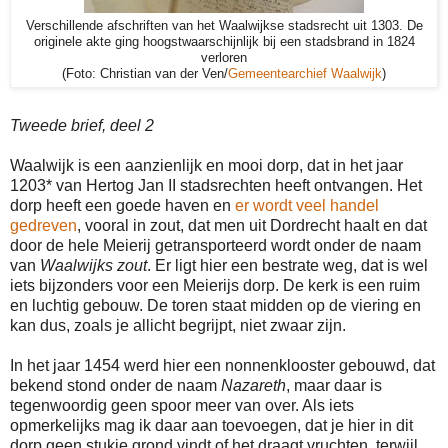
Verschillende afschriften van het Waalwijkse stadsrecht uit 1303. De
originele akte ging hoogstwaarschijnlijk bij een stadsbrand in 1824
verloren
(Foto: Christian van der Ven/
Gemeentearchief Waalwijk
)
Tweede brief, deel 2
Waalwijk is een aanzienlijk en mooi dorp, dat in het jaar
1203* van Hertog Jan II stadsrechten heeft ontvangen. Het
dorp heeft een goede haven en
er wordt veel handel
gedreven
, vooral in zout, dat men uit Dordrecht haalt en dat
door de hele Meierij getransporteerd wordt onder de naam
van
Waalwijks zout
. Er ligt hier een bestrate weg, dat is wel
iets bijzonders voor een Meierijs dorp. De kerk is een ruim
en luchtig gebouw. De toren staat midden op de viering en
kan dus, zoals je allicht begrijpt, niet zwaar zijn.
In het jaar 1454 werd hier een nonnenklooster gebouwd, dat
bekend stond onder de naam
Nazareth
, maar daar is
tegenwoordig geen spoor meer van over. Als iets
opmerkelijks mag ik daar aan toevoegen, dat je hier in dit
dorp geen stukje grond vindt of het draagt vruchten, terwijl