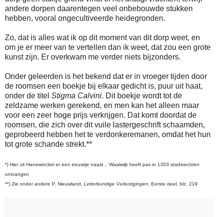
andere dorpen daarentegen veel onbebouwde stukken
hebben, vooral ongecultiveerde heidegronden.
Zo, dat is alles wat ik op dit moment van dit dorp weet, en
om je er meer van te vertellen dan ik weet, dat zou een grote
kunst zijn. Er overkwam me verder niets bijzonders.
Onder geleerden is het bekend dat er in vroeger tijden door
de roomsen een boekje bij elkaar gedicht is, puur uit haat,
onder de titel
Stigma Calvini
. Dit boekje wordt tot de
zeldzame werken gerekend, en men kan het alleen maar
voor een zeer hoge prijs verkrijgen. Dat komt doordat de
roomsen, die zich over dit vuile lastergeschrift schaamden,
geprobeerd hebben het te verdonkeremanen, omdat het hun
tot grote schande strekt.**
*) Hier zit Hanewinckel er een eeuwtje naast... Waalwijk heeft pas in 1303 stadsrechten
ontvangen
**) Zie onder andere P. Nieuwland,
Letterkundige Verlustigingen
, Eerste deel, blz. 219