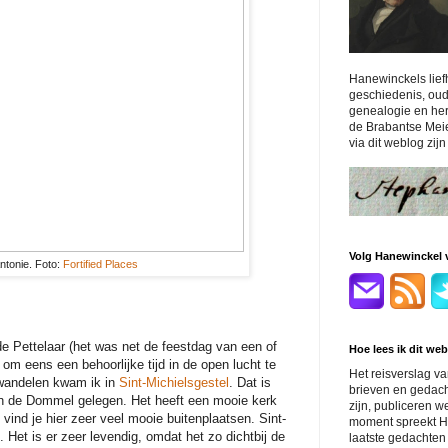
Hanewinckels lie
geschiedenis, ou
genealogie en hera
de Brabantse Meier
via dit weblog zij
Volg Hanewinckel vi
Antonie. Foto:
Fortified Places
e Pettelaar (het was net de feestdag van een of
Hoe lees ik dit we
 om eens een behoorlijke tijd in de open lucht te
Het reisverslag v
wandelen kwam ik in
Sint-Michielsgestel
. Dat is
brieven en gedach
aan de Dommel gelegen. Het heeft een mooie kerk
zijn, publiceren w
vind je hier zeer veel mooie buitenplaatsen. Sint-
moment spreekt Ha
 Het is er zeer levendig, omdat het zo dichtbij de
laatste gedachten 