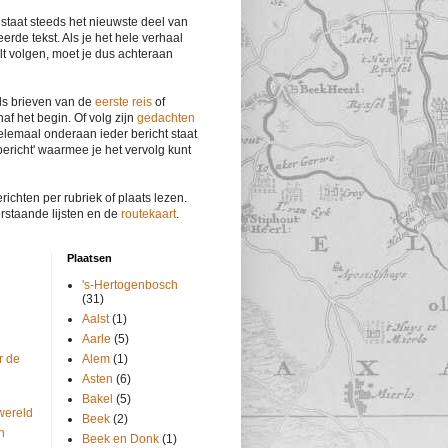
 staat steeds het nieuwste deel van
eerde tekst. Als je het hele verhaal
lt volgen, moet je dus achteraan
s brieven van de
eerste reis
of
af het begin. Of volg zijn
gedachten
elemaal onderaan ieder bericht staat
bericht' waarmee je het vervolg kunt
richten per rubriek of plaats lezen.
rstaande lijsten en de
routekaart
.
Plaatsen
's-Hertogenbosch
(31)
Aalst
(1)
Aarle
(5)
r de
Alem
(1)
Asten
(6)
Bakel
(5)
wereld
Beek
(2)
n
Beek en Donk
(1)