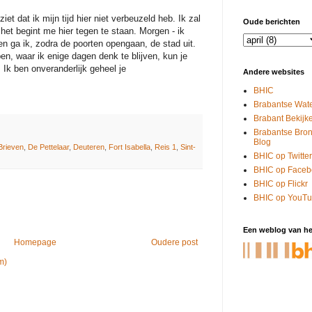
ziet dat ik mijn tijd hier niet verbeuzeld heb. Ik zal
Oude berichten
 het begint me hier tegen te staan. Morgen - ik
n ga ik, zodra de poorten opengaan, de stad uit.
n, waar ik enige dagen denk te blijven, kun je
Ik ben onveranderlijk geheel je
Andere websites
BHIC
Brabantse Wate
Brabant Bekijk
Brabantse Bro
Blog
Brieven
,
De Pettelaar
,
Deuteren
,
Fort Isabella
,
Reis 1
,
Sint-
BHIC op Twitter
BHIC op Faceb
BHIC op Flickr
BHIC op YouT
Een weblog van he
Homepage
Oudere post
m)