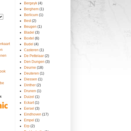
Bergeyk
(4)
Berghem
(1)
Berlicum
(1)
Best
(2)
Beugen
(1)
Bladel
(3)
Boxtel
(6)
rkaart
Budel
(4)
en
Casteren
(1)
nnen
De Pettelaar
(2)
Den Dungen
(3)
Deurne
(18)
ook
Deuteren
(1)
Diessen
(1)
ube
Dinther
(2)
Drunen
(1)
t
Duizel
(1)
Eckart
(1)
Eersel
(3)
Eindhoven
(17)
Empel
(1)
Erp
(2)