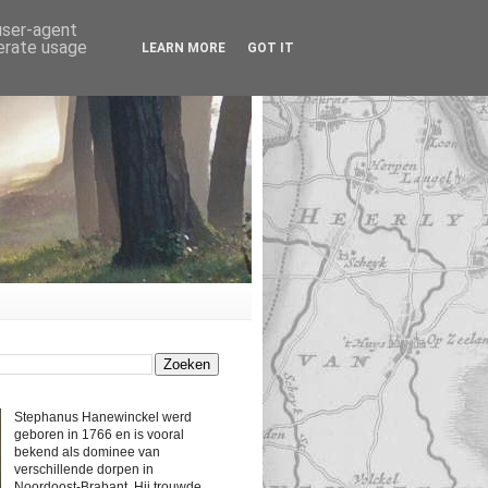
 user-agent
nerate usage
LEARN MORE
GOT IT
Stephanus Hanewinckel werd
geboren in 1766 en is vooral
bekend als dominee van
verschillende dorpen in
Noordoost-Brabant. Hij trouwde