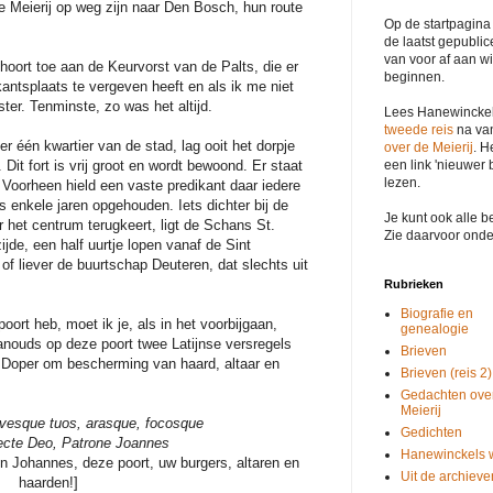
de Meierij op weg zijn naar Den Bosch, hun route
Op de startpagina
de laatst gepublic
van voor af aan wi
behoort toe aan de Keurvorst van de Palts, die er
beginnen.
kantsplaats te vergeven heeft en als ik me niet
er. Tenminste, zo was het altijd.
Lees Hanewinckel
tweede reis
na van
r één kwartier van de stad, lag ooit het dorpje
over de Meierij
. H
een link 'nieuwer 
 Dit fort is vrij groot en wordt bewoond. Er staat
lezen.
 Voorheen hield een vaste predikant daar iedere
s enkele jaren opgehouden. Iets dichter bij de
Je kunt ook alle be
r het centrum terugkeert, ligt de Schans St.
Zie daarvoor onde
ijde, een half uurtje lopen vanaf de Sint
, of liever de buurtschap Deuteren, dat slechts uit
Rubrieken
Biografie en
ort heb, moet ik je, als in het voorbijgaan,
genealogie
anouds op deze poort twee Latijnse versregels
Brieven
Doper om bescherming van haard, altaar en
Brieven (reis 2)
Gedachten ove
Meierij
vesque tuos, arasque, focosque
Gedichten
lecte Deo, Patrone Joannes
Hanewinckels 
 Johannes, deze poort, uw burgers, altaren en
Uit de archieve
haarden!]