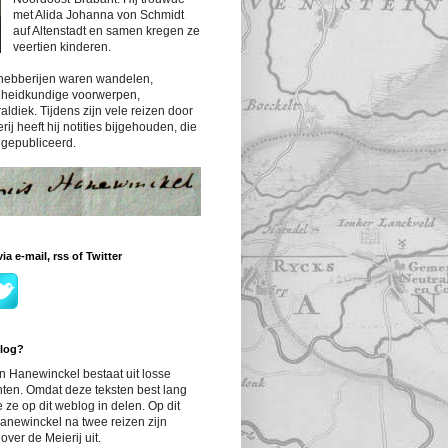
met Alida Johanna von Schmidt
auf Altenstadt en samen kregen ze
veertien kinderen.
fhebberijen waren wandelen,
dheidkundige voorwerpen,
ldiek. Tijdens zijn vele reizen door
ij heeft hij notities bijgehouden, die
n gepubliceerd.
a e-mail, rss of Twitter
blog?
an Hanewinckel bestaat uit losse
ten. Omdat deze teksten best lang
e ze op dit weblog in delen. Op dit
newinckel na twee reizen zijn
over de Meierij uit.